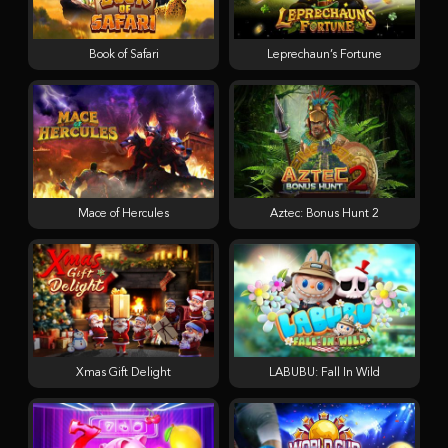
Book of Safari
Leprechaun’s Fortune
Mace of Hercules
Aztec: Bonus Hunt 2
Xmas Gift Delight
LABUBU: Fall In Wild