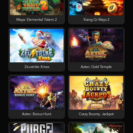
Maya: Elemental Totem 2
Xiang Qi Ways 2
Zeustrike Xmas
Aztec: Gold Temple
Aztec: Bonus Hunt
Crazy Bounty: Jackpot