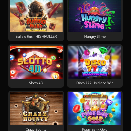
Buffalo Rush HIGHROLLER
Hungry Slime
Slotto 4D
Disco 777 Hold and Win
Crazy Bounty
Piggy Bank Gold