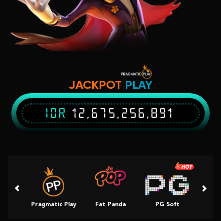
JACKPOT
PLAY
IDR
12,675,256,891
Pragmatic Play
Fat Panda
PG Soft
Slot