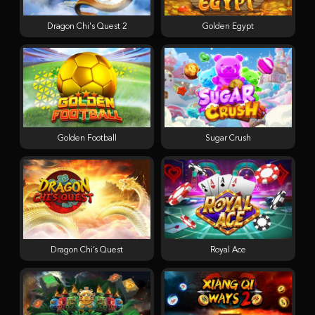
Dragon Chi's Quest 2
Golden Egypt
Golden Football
Sugar Crush
Dragon Chi’s Quest
Royal Ace