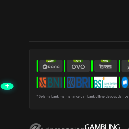
open ROMEOUNO
➕
* Selama bank maintenance dan bank offline deposit dan pen