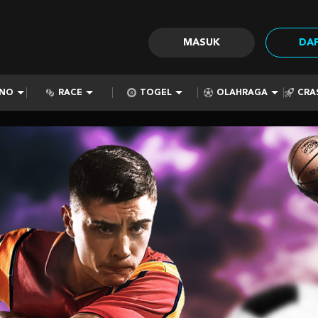
MASUK
DA
INO
RACE
TOGEL
OLAHRAGA
CRA