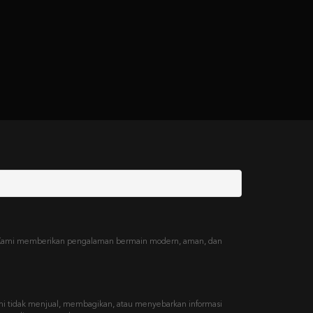
 Kami memberikan pengalaman bermain modern, aman, dan
mi tidak menjual, membagikan, atau menyebarkan informasi