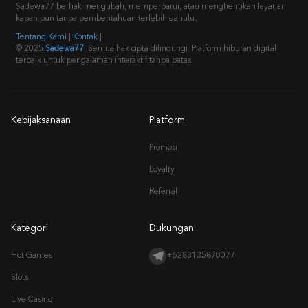
Sadewa77 berhak mengubah, memperbarui, atau menghentikan layanan
kapan pun tanpa pemberitahuan terlebih dahulu.
Tentang Kami
|
Kontak
|
© 2025
Sadewa77
. Semua hak cipta dilindungi. Platform hiburan digital
terbaik untuk pengalaman interaktif tanpa batas.
Kebijaksanaan
Platform
Promosi
Loyalty
Referral
Kategori
Dukungan
Hot Games
+6283135870077
Slots
Live Casino