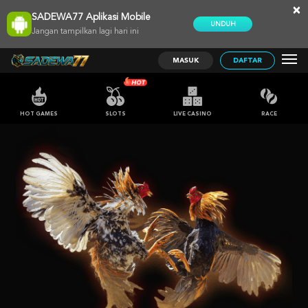
×
SADEWA77 Aplikasi Mobile
UNDUH
Jangan tampilkan lagi hari ini
MASUK
DAFTAR
HOT GAMES
SLOTS
LIVE CASINO
RACE