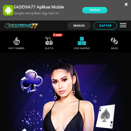
×
SADEWA77 Aplikasi Mobile
UNDUH
Jangan tampilkan lagi hari ini
MASUK
DAFTAR
HOT GAMES
SLOTS
LIVE CASINO
RACE