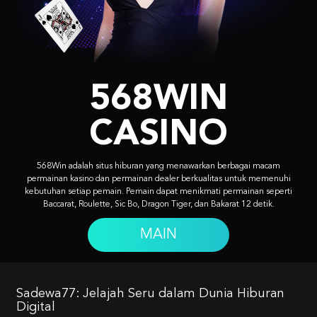
568WIN
CASINO
568Win adalah situs hiburan yang menawarkan berbagai macam
permainan kasino dan permainan dealer berkualitas untuk memenuhi
kebutuhan setiap pemain. Pemain dapat menikmati permainan seperti
Baccarat, Roulette, Sic Bo, Dragon Tiger, dan Bakarat 12 detik.
MAIN
Sadewa77: Jelajah Seru dalam Dunia Hiburan
Digital